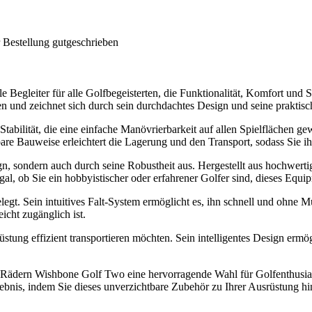
 Bestellung gutgeschrieben
 Begleiter für alle Golfbegeisterten, die Funktionalität, Komfort und
und zeichnet sich durch sein durchdachtes Design und seine praktisc
tabilität, die eine einfache Manövrierbarkeit auf allen Spielflächen ge
tbare Bauweise erleichtert die Lagerung und den Transport, sodass Sie 
gn, sondern auch durch seine Robustheit aus. Hergestellt aus hochwer
 Egal, ob Sie ein hobbyistischer oder erfahrener Golfer sind, dieses Equ
gt. Sein intuitives Falt-System ermöglicht es, ihn schnell und ohne 
icht zugänglich ist.
rüstung effizient transportieren möchten. Sein intelligentes Design erm
ädern Wishbone Golf Two eine hervorragende Wahl für Golfenthusiasten i
rlebnis, indem Sie dieses unverzichtbare Zubehör zu Ihrer Ausrüstung h