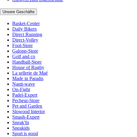
Unsere Geschäfte
Basket-Center
Daily Bikers
Direct Running
Direct-Volley
Foot-Store
Galopp-Store
Golf and co
Handball-Store
House of Rugby
La sellerie de Maé
Made in Paradis
Nauti-wave
On-Fight
Padel-Expert
Pecheur-Store
Pet and Garden
Slowood Interior
Smash-Expert
Sneak'In
Sneakids
Sport is good