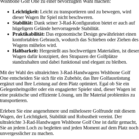
Wishbone Golf One zu einer bevorzugten Wahl machen:
Leichtigkeit:
Leicht zu transportieren und zu bewegen, wird
dieser Wagen Ihr Spiel nicht beschweren.
Stabilität:
Dank seiner 3-Rad-Konfiguration bietet er auch auf
hügeligem Gelände hervorragende Stabilität.
Praktikabilität:
Das ergonomische Design gewährleistet einen
komfortablen Gebrauch, wodurch das Schieben oder Ziehen des
Wagens mühelos wird.
Haltbarkeit:
Hergestellt aus hochwertigen Materialien, ist dieser
Wagen dafür konzipiert, den Strapazen der Golfplätze
standzuhalten und dabei funktional und elegant zu bleiben.
Mit der Wahl des ultraleichten 3-Rad-Handwagens Wishbone Golf
One entscheiden Sie sich für ein Zubehör, das Ihre Golfausrüstung
ergänzt und Ihre Leistung auf dem Platz optimiert. Egal ob Sie ein
Gelegenheitsgolfer oder ein engagierter Spieler sind, dieser Wagen ist
eine praktische und effiziente Lösung, um Ihr Material problemlos zu
transportieren.
Erleben Sie eine angenehmere und mühelosere Golfrunde mit diesem
Wagen, der Leichtigkeit, Stabilität und Robustheit vereint. Der
ultraleichte 3-Rad-Handwagen Wishbone Golf One ist dafür gemacht,
Sie an jedem Loch zu begleiten und jeden Moment auf dem Platz noch
unvergesslicher zu machen.