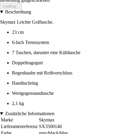
Bestellung gutgeschrieben
Loading...
Beschreibung
Skymax Leichte Golftasche.
23 cm
6-fach Trennsystem
7 Taschen, darunter eine Kühltasche
Doppeltragegurt
Regenhaube mit Reißverschluss
Handtuchring
Wertgegenstandtasche
2,1 kg
Zusätzliche Informationen
Marke
Skymax
Lieferantenreferenz
SX3500140
Farbe
grey/black/blue