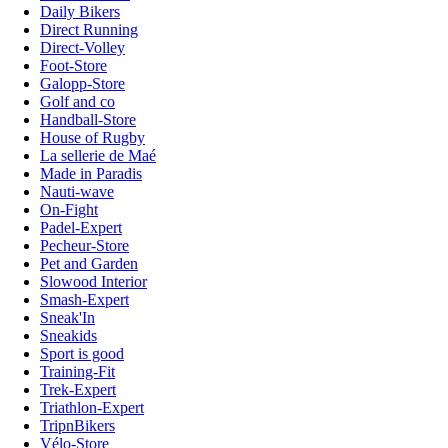
Daily Bikers
Direct Running
Direct-Volley
Foot-Store
Galopp-Store
Golf and co
Handball-Store
House of Rugby
La sellerie de Maé
Made in Paradis
Nauti-wave
On-Fight
Padel-Expert
Pecheur-Store
Pet and Garden
Slowood Interior
Smash-Expert
Sneak'In
Sneakids
Sport is good
Training-Fit
Trek-Expert
Triathlon-Expert
TripnBikers
Vélo-Store