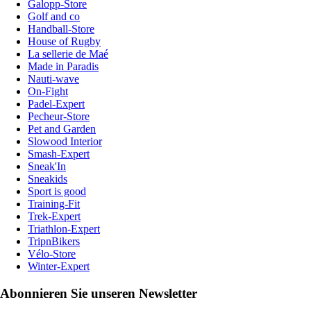
Galopp-Store
Golf and co
Handball-Store
House of Rugby
La sellerie de Maé
Made in Paradis
Nauti-wave
On-Fight
Padel-Expert
Pecheur-Store
Pet and Garden
Slowood Interior
Smash-Expert
Sneak'In
Sneakids
Sport is good
Training-Fit
Trek-Expert
Triathlon-Expert
TripnBikers
Vélo-Store
Winter-Expert
Abonnieren Sie unseren Newsletter