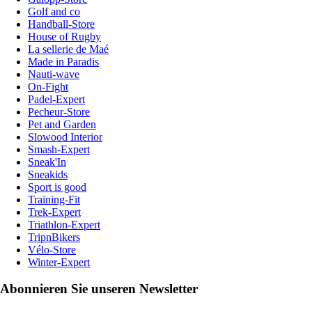
Golf and co
Handball-Store
House of Rugby
La sellerie de Maé
Made in Paradis
Nauti-wave
On-Fight
Padel-Expert
Pecheur-Store
Pet and Garden
Slowood Interior
Smash-Expert
Sneak'In
Sneakids
Sport is good
Training-Fit
Trek-Expert
Triathlon-Expert
TripnBikers
Vélo-Store
Winter-Expert
Abonnieren Sie unseren Newsletter