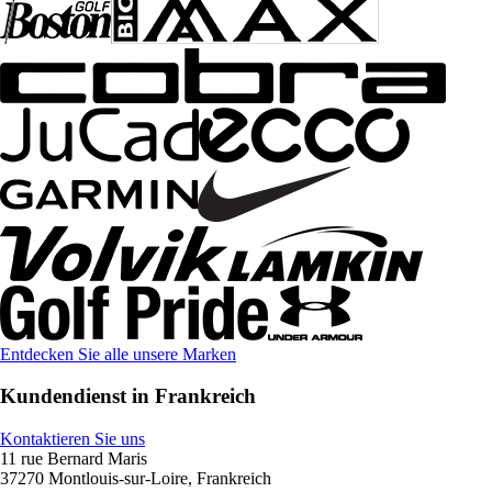
Entdecken Sie alle unsere Marken
Kundendienst in Frankreich
Kontaktieren Sie uns
11 rue Bernard Maris
37270 Montlouis-sur-Loire, Frankreich