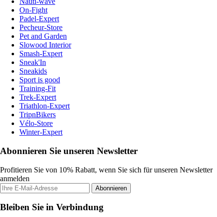
Nauti-wave
On-Fight
Padel-Expert
Pecheur-Store
Pet and Garden
Slowood Interior
Smash-Expert
Sneak'In
Sneakids
Sport is good
Training-Fit
Trek-Expert
Triathlon-Expert
TripnBikers
Vélo-Store
Winter-Expert
Abonnieren Sie unseren Newsletter
Profitieren Sie von 10% Rabatt, wenn Sie sich für unseren Newsletter
anmelden
Abonnieren
Bleiben Sie in Verbindung