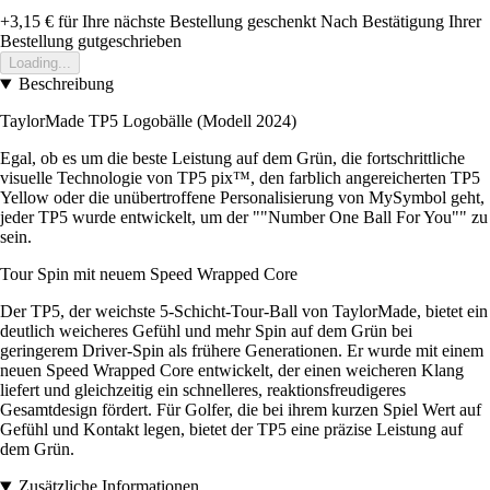
+3,15 €
für Ihre nächste Bestellung geschenkt
Nach Bestätigung Ihrer
Bestellung gutgeschrieben
Loading...
Beschreibung
TaylorMade TP5 Logobälle (Modell 2024)
Egal, ob es um die beste Leistung auf dem Grün, die fortschrittliche
visuelle Technologie von TP5 pix™, den farblich angereicherten TP5
Yellow oder die unübertroffene Personalisierung von MySymbol geht,
jeder TP5 wurde entwickelt, um der ""Number One Ball For You"" zu
sein.
Tour Spin mit neuem Speed Wrapped Core
Der TP5, der weichste 5-Schicht-Tour-Ball von TaylorMade, bietet ein
deutlich weicheres Gefühl und mehr Spin auf dem Grün bei
geringerem Driver-Spin als frühere Generationen. Er wurde mit einem
neuen Speed Wrapped Core entwickelt, der einen weicheren Klang
liefert und gleichzeitig ein schnelleres, reaktionsfreudigeres
Gesamtdesign fördert. Für Golfer, die bei ihrem kurzen Spiel Wert auf
Gefühl und Kontakt legen, bietet der TP5 eine präzise Leistung auf
dem Grün.
Zusätzliche Informationen