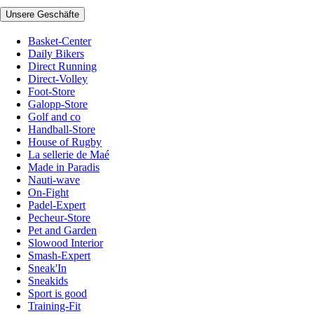
Unsere Geschäfte
Basket-Center
Daily Bikers
Direct Running
Direct-Volley
Foot-Store
Galopp-Store
Golf and co
Handball-Store
House of Rugby
La sellerie de Maé
Made in Paradis
Nauti-wave
On-Fight
Padel-Expert
Pecheur-Store
Pet and Garden
Slowood Interior
Smash-Expert
Sneak'In
Sneakids
Sport is good
Training-Fit