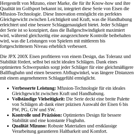
Hergestellt von Mizuno, einer Marke, die für ihr Know-how und ihre
Qualität im Golfsport bekannt ist, integriert diese Serie von Eisen die
Mfusion-Technologie. Diese Innovation ermöglicht ein perfektes
Gleichgewicht zwischen Leichtigkeit und Kraft, was die Handhabung
erleichtert und eine bessere Schlaggenauigkeit bietet. Jeder Schläger
der Serie ist so konzipiert, dass die Ballgeschwindigkeit maximiert
wird, während gleichzeitig eine ausgezeichnete Kontrolle beibehalten
wird, was die Leistungen von Spielern mit mittlerem bis
fortgeschrittenem Niveau erheblich verbessert.
Die JPX 200X Eisen profitieren von einem Design, das Toleranz und
Stabilität fördert, selbst bei nicht idealen Schlägen. Dank eines
optimierten Schwerpunkts sorgt jeder Schläger für eine gleichmäßigere
Ballflugbahn und einen besseren Abflugwinkel, was längere Distanzen
mit einem angenehmeren Schlaggefühl ermöglicht.
Verbesserte Leistung:
Mfusion-Technologie für ein ideales
Gleichgewicht zwischen Kraft und Handhabung.
Vollständige Vielseitigkeit:
Die Serie deckt eine breite Palette
von Schlägen ab dank einer präzisen Auswahl der Eisen 6 bis
PW, PG, GW und SW.
Kontrolle und Präzision:
Optimiertes Design für bessere
Stabilität und eine konstante Flugbahn.
Qualität Mizuno:
Robuste Materialien und erstklassige
Verarbeitung garantieren Haltbarkeit und Komfort.