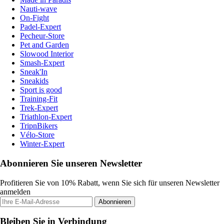
Nauti-wave
On-Fight
Padel-Expert
Pecheur-Store
Pet and Garden
Slowood Interior
Smash-Expert
Sneak'In
Sneakids
Sport is good
Training-Fit
Trek-Expert
Triathlon-Expert
TripnBikers
Vélo-Store
Winter-Expert
Abonnieren Sie unseren Newsletter
Profitieren Sie von 10% Rabatt, wenn Sie sich für unseren Newsletter
anmelden
Abonnieren
Bleiben Sie in Verbindung