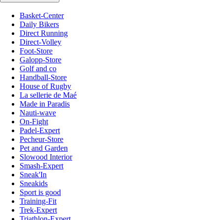
Basket-Center
Daily Bikers
Direct Running
Direct-Volley
Foot-Store
Galopp-Store
Golf and co
Handball-Store
House of Rugby
La sellerie de Maé
Made in Paradis
Nauti-wave
On-Fight
Padel-Expert
Pecheur-Store
Pet and Garden
Slowood Interior
Smash-Expert
Sneak'In
Sneakids
Sport is good
Training-Fit
Trek-Expert
Triathlon-Expert