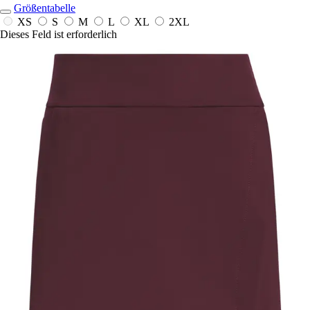
Größentabelle
XS
S
M
L
XL
2XL
Dieses Feld ist erforderlich