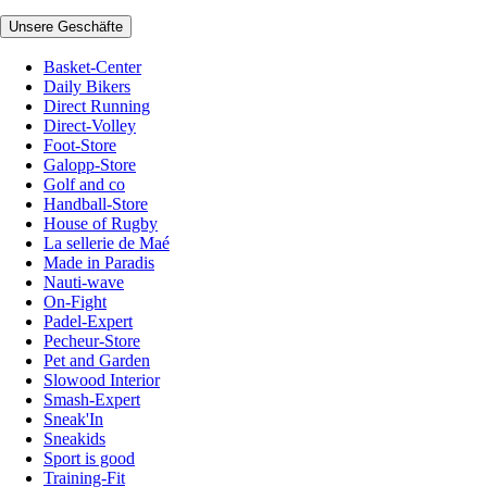
Unsere Geschäfte
Basket-Center
Daily Bikers
Direct Running
Direct-Volley
Foot-Store
Galopp-Store
Golf and co
Handball-Store
House of Rugby
La sellerie de Maé
Made in Paradis
Nauti-wave
On-Fight
Padel-Expert
Pecheur-Store
Pet and Garden
Slowood Interior
Smash-Expert
Sneak'In
Sneakids
Sport is good
Training-Fit