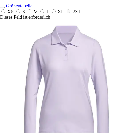
*
Größentabelle
XS
S
M
L
XL
2XL
Dieses Feld ist erforderlich