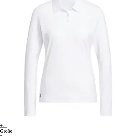
+-2
Größe