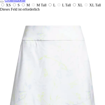
Größentabelle
XS
S
M
M Tall
L
L Tall
XL
XL Tall
Dieses Feld ist erforderlich