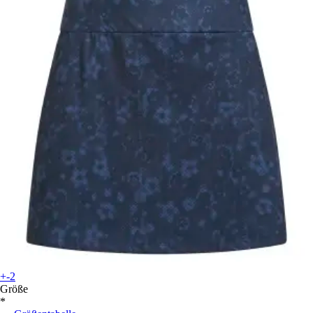
+-2
Größe
*