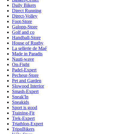
Daily Bikers
Direct Running
Direct-Volley
Foot-Store
Galopp-Store
Golf and co
Handball-Store
House of Rugby
La sellerie de Maé
Made in Paradis
Nauti-wave
On-Fight
Padel-Expert
Pecheur-Store
Pet and Garden
Slowood Interior
Smash-Expert
Sneak'In
Sneakids
Sport is good
Training-Fit
Trek-Expert
Triathlon-Expert
TripnBikers