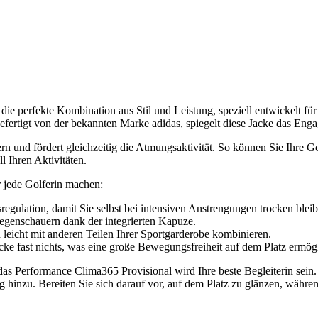
e perfekte Kombination aus Stil und Leistung, speziell entwickelt für
efertigt von der bekannten Marke adidas, spiegelt diese Jacke das Enga
rn und fördert gleichzeitig die Atmungsaktivität. So können Sie Ihre G
ll Ihren Aktivitäten.
r jede Golferin machen:
regulation, damit Sie selbst bei intensiven Anstrengungen trocken bleib
egenschauern dank der integrierten Kapuze.
 leicht mit anderen Teilen Ihrer Sportgarderobe kombinieren.
acke fast nichts, was eine große Bewegungsfreiheit auf dem Platz ermögl
Performance Clima365 Provisional wird Ihre beste Begleiterin sein. 
ng hinzu. Bereiten Sie sich darauf vor, auf dem Platz zu glänzen, währ