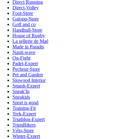
Direct Running
Direct-Volley
Foot-Store
Galopp-Store
Golf and co
Handball-Store
House of Rugby
La sellerie de Maé
Made in Paradis
Nauti-wave
On-Fight
Padel-Expert
Pecheur-Store
Pet and Garden
Slowood Interior
Smash-Expert
Sneak'In
Sneakids
Sport is good
Training-Fit
Trek-Expert
Triathlon-Expert
TripnBikers
Vélo-Store
Winter-Expert