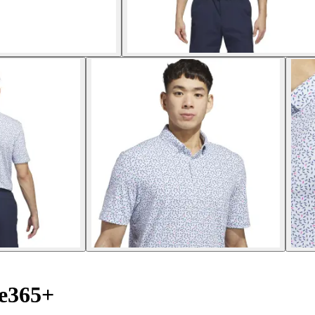
te365+