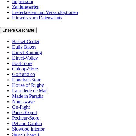
Impressum
Zahlungsarten
Lieferkosten und Versandoptionen
Hinweis zum Datenschutz
Unsere Geschäfte
Basket-Center
Daily Bikers
Direct Running
Direct-Volley
Foot-Store
Galopp-Store
Golf and co
Handball-Store
House of Rugby
La sellerie de Maé
Made in Paradis
Nauti-wave
On-Fight
Padel-Expert
Pecheur-Store
Pet and Garden
Slowood Interior
Smash-Expert