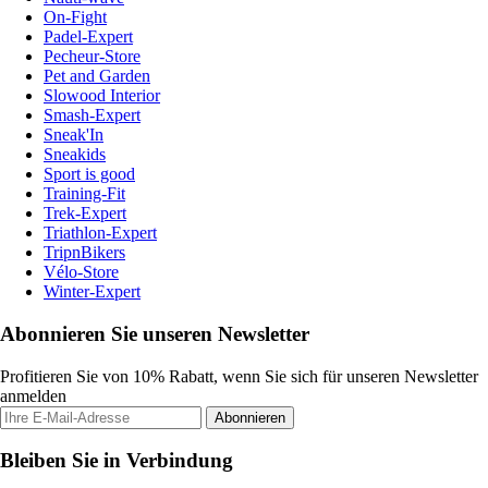
On-Fight
Padel-Expert
Pecheur-Store
Pet and Garden
Slowood Interior
Smash-Expert
Sneak'In
Sneakids
Sport is good
Training-Fit
Trek-Expert
Triathlon-Expert
TripnBikers
Vélo-Store
Winter-Expert
Abonnieren Sie unseren Newsletter
Profitieren Sie von 10% Rabatt, wenn Sie sich für unseren Newsletter
anmelden
Abonnieren
Bleiben Sie in Verbindung