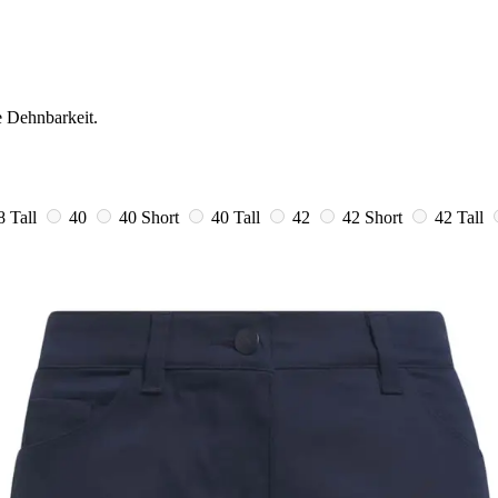
e Dehnbarkeit.
8 Tall
40
40 Short
40 Tall
42
42 Short
42 Tall