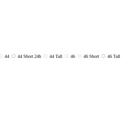
44
44 Short
24h
44 Tall
46
46 Short
46 Tall