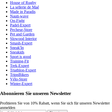
House of Rugby
La sellerie de Maé
Made in Paradis
Nauti-wave
On-Fight
Padel-Expert
Pecheur-Store
Pet and Garden
Slowood Interior
Smash-Expert
Sneak'In
Sneakids
Sport is good
Training-Fit
Trek-Expert
Triathlon-Expert
TripnBikers
Vélo-Store
Winter-Expert
Abonnieren Sie unseren Newsletter
Profitieren Sie von 10% Rabatt, wenn Sie sich für unseren Newsletter
anmelden