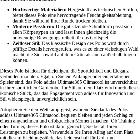
Hochwertige Materialien:
Hergestellt aus technischen Stoffen,
bietet dieses Polo eine hervorragende Feuchtigkeitsableitung,
damit Sie während Ihrer Runde trocken bleiben.
Moderne Passform:
Die gut sitzende Schnittform passt sich
allen Körpertypen an und lässt Ihnen gleichzeitig die
notwendige Bewegungsfreiheit für das Golfspiel.
Zeitloser Stil:
Das klassische Design des Polos wird durch
pfiffige Details hervorgerufen, was es zu einer vielseitigen Wahl
macht, die Sie sowohl auf dem Grün als auch außerhalb tragen
können.
Dieses Polo ist ideal für diejenigen, die Sportlichkeit und Eleganz
verbinden möchten. Egal, ob Sie ein Anfänger oder ein erfahrener
Spieler sind, das Polo adidas Ultimate365 Climacool ist unverzichtbar
in Ihrer sportlichen Garderobe. Ihr Stil auf dem Platz wird durch dieses
ikonische Stück, das das Engagement von adidas für Innovation und
Stil widerspiegelt, unvergleichlich sein.
Adoptieren Sie den Wettkampfgeist, während Sie dank des Polos
adidas Ultimate365 Climacool bequem bleiben und jeden Schlag zu
einem angenehmen und erfolgreichen Moment machen. Ob Training
oder Turnier, dieses Polo ist dafür gemacht, Sie bei all Ihren
Leistungen zu begleiten. Verwandeln Sie Ihren Alltag auf dem Platz
mit diesem Kleidungsstück, das Leidenschaft für Golf und