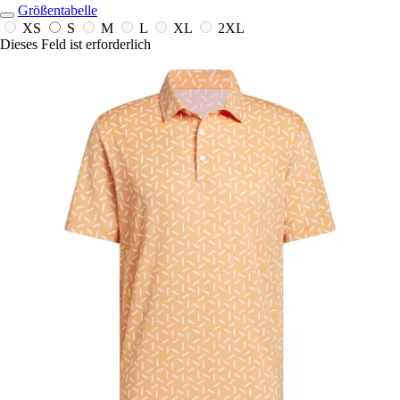
Größentabelle
XS
S
M
L
XL
2XL
Dieses Feld ist erforderlich