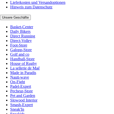
Lieferkosten und Versandoptionen
Hinweis zum Datenschutz
Unsere Geschäfte
Basket-Center
Daily Bikers
Direct Running
Direct-Volley
Foot-Store
Galopp-Store
Golf and co
Handball-Store
House of Rugby
La sellerie de Maé
Made in Paradis
Nauti-wave
On-Fight
Padel-Expert
Pecheur-Store
Pet and Garden
Slowood Interior
Smash-Expert
Sneak'In
Sneakids