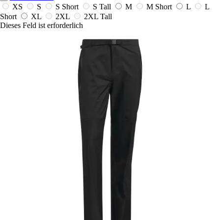
XS
S
S Short
S Tall
M
M Short
L
L
Short
XL
2XL
2XL Tall
Dieses Feld ist erforderlich