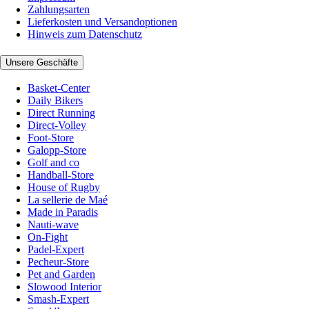
Zahlungsarten
Lieferkosten und Versandoptionen
Hinweis zum Datenschutz
Unsere Geschäfte
Basket-Center
Daily Bikers
Direct Running
Direct-Volley
Foot-Store
Galopp-Store
Golf and co
Handball-Store
House of Rugby
La sellerie de Maé
Made in Paradis
Nauti-wave
On-Fight
Padel-Expert
Pecheur-Store
Pet and Garden
Slowood Interior
Smash-Expert