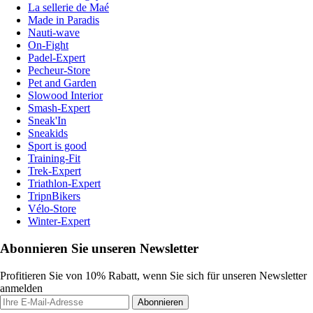
La sellerie de Maé
Made in Paradis
Nauti-wave
On-Fight
Padel-Expert
Pecheur-Store
Pet and Garden
Slowood Interior
Smash-Expert
Sneak'In
Sneakids
Sport is good
Training-Fit
Trek-Expert
Triathlon-Expert
TripnBikers
Vélo-Store
Winter-Expert
Abonnieren Sie unseren Newsletter
Profitieren Sie von 10% Rabatt, wenn Sie sich für unseren Newsletter
anmelden
Abonnieren