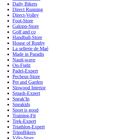
Daily Bikers
Direct Running
Direct-Volley
Foot-Store
Galopp-Store
Golf and co
Handball-Store
House of Rugby
La sellerie de Maé
Made in Paradis
Nauti-wave
On-Fight
Padel-Expert
Pecheur-Store
Pet and Garden
Slowood Interior
Smash-Expert
Sneak'In
Sneakids
Sport is good
Training-Fit
Trek-Expert
Triathlon-Expert
TripnBikers
Vélo-Store