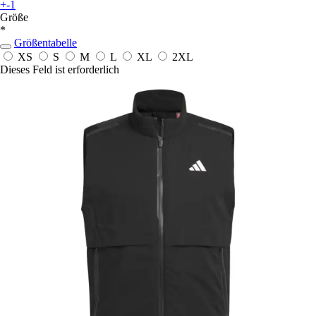
+-1
Größe
*
Größentabelle
XS
S
M
L
XL
2XL
Dieses Feld ist erforderlich