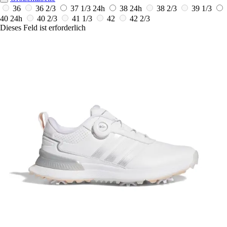
36
36 2/3
37 1/3
24h
38
24h
38 2/3
39 1/3
40
24h
40 2/3
41 1/3
42
42 2/3
Dieses Feld ist erforderlich