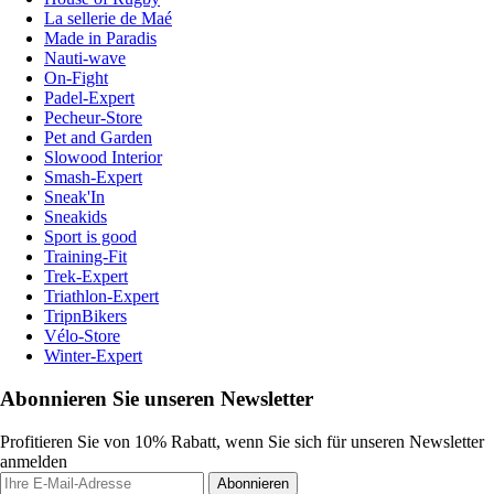
La sellerie de Maé
Made in Paradis
Nauti-wave
On-Fight
Padel-Expert
Pecheur-Store
Pet and Garden
Slowood Interior
Smash-Expert
Sneak'In
Sneakids
Sport is good
Training-Fit
Trek-Expert
Triathlon-Expert
TripnBikers
Vélo-Store
Winter-Expert
Abonnieren Sie unseren Newsletter
Profitieren Sie von 10% Rabatt, wenn Sie sich für unseren Newsletter
anmelden
Abonnieren