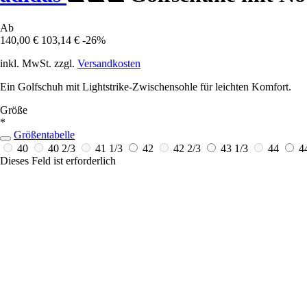
Ab
140,00 €
103,14 €
-26%
inkl. MwSt. zzgl.
Versandkosten
Ein Golfschuh mit Lightstrike-Zwischensohle für leichten Komfort.
Größe
*
Größentabelle
40
40 2/3
41 1/3
42
42 2/3
43 1/3
44
4
Dieses Feld ist erforderlich