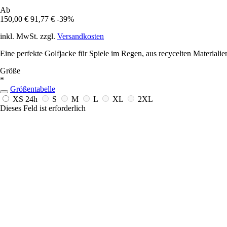
Ab
150,00 €
91,77 €
-39%
inkl. MwSt. zzgl.
Versandkosten
Eine perfekte Golfjacke für Spiele im Regen, aus recycelten Materialien
Größe
*
Größentabelle
XS
24h
S
M
L
XL
2XL
Dieses Feld ist erforderlich