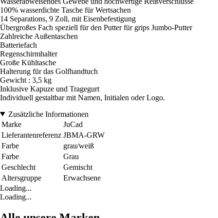
Wasserabweisendes Gewebe und hochwertige Reißverschlüsse
100% wasserdichte Tasche für Wertsachen
14 Separations, 9 Zoll, mit Eisenbefestigung
Übergroßes Fach speziell für den Putter für grips Jumbo-Putter
Zahlreiche Außentaschen
Batteriefach
Regenschirmhalter
Große Kühltasche
Halterung für das Golfhandtuch
Gewicht : 3,5 kg
Inklusive Kapuze und Tragegurt
Individuell gestaltbar mit Namen, Initialen oder Logo.
Zusätzliche Informationen
Marke
JuCad
Lieferantenreferenz
JBMA-GRW
Farbe
grau/weiß
Farbe
Grau
Geschlecht
Gemischt
Altersgruppe
Erwachsene
Loading...
Loading...
Alle unsere Marken