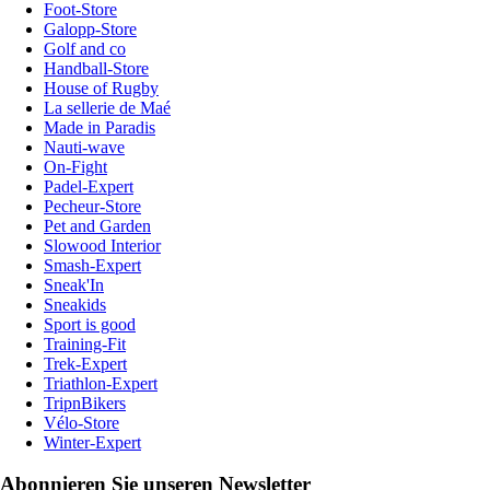
Foot-Store
Galopp-Store
Golf and co
Handball-Store
House of Rugby
La sellerie de Maé
Made in Paradis
Nauti-wave
On-Fight
Padel-Expert
Pecheur-Store
Pet and Garden
Slowood Interior
Smash-Expert
Sneak'In
Sneakids
Sport is good
Training-Fit
Trek-Expert
Triathlon-Expert
TripnBikers
Vélo-Store
Winter-Expert
Abonnieren Sie unseren Newsletter