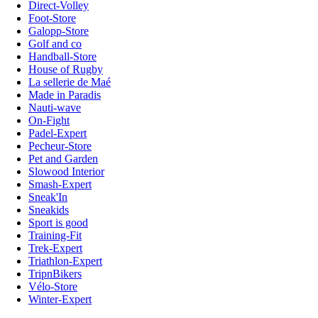
Direct-Volley
Foot-Store
Galopp-Store
Golf and co
Handball-Store
House of Rugby
La sellerie de Maé
Made in Paradis
Nauti-wave
On-Fight
Padel-Expert
Pecheur-Store
Pet and Garden
Slowood Interior
Smash-Expert
Sneak'In
Sneakids
Sport is good
Training-Fit
Trek-Expert
Triathlon-Expert
TripnBikers
Vélo-Store
Winter-Expert