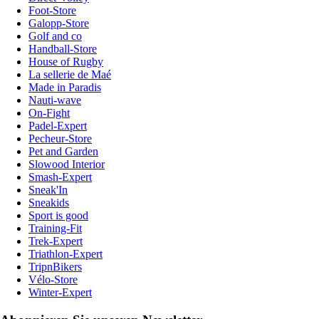
Foot-Store
Galopp-Store
Golf and co
Handball-Store
House of Rugby
La sellerie de Maé
Made in Paradis
Nauti-wave
On-Fight
Padel-Expert
Pecheur-Store
Pet and Garden
Slowood Interior
Smash-Expert
Sneak'In
Sneakids
Sport is good
Training-Fit
Trek-Expert
Triathlon-Expert
TripnBikers
Vélo-Store
Winter-Expert