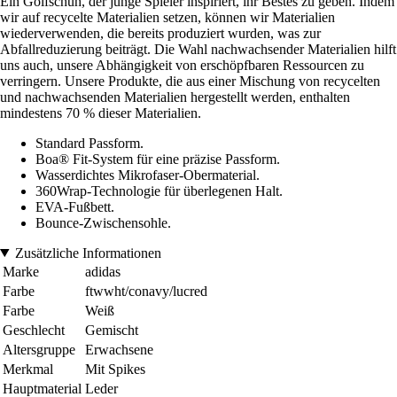
Ein Golfschuh, der junge Spieler inspiriert, ihr Bestes zu geben. Indem
wir auf recycelte Materialien setzen, können wir Materialien
wiederverwenden, die bereits produziert wurden, was zur
Abfallreduzierung beiträgt. Die Wahl nachwachsender Materialien hilft
uns auch, unsere Abhängigkeit von erschöpfbaren Ressourcen zu
verringern. Unsere Produkte, die aus einer Mischung von recycelten
und nachwachsenden Materialien hergestellt werden, enthalten
mindestens 70 % dieser Materialien.
Standard Passform.
Boa® Fit-System für eine präzise Passform.
Wasserdichtes Mikrofaser-Obermaterial.
360Wrap-Technologie für überlegenen Halt.
EVA-Fußbett.
Bounce-Zwischensohle.
Zusätzliche Informationen
Marke
adidas
Farbe
ftwwht/conavy/lucred
Farbe
Weiß
Geschlecht
Gemischt
Altersgruppe
Erwachsene
Merkmal
Mit Spikes
Hauptmaterial
Leder