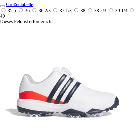
Größentabelle
35,5
36
36 2/3
37 1/3
38
38 2/3
39 1/3
40
Dieses Feld ist erforderlich