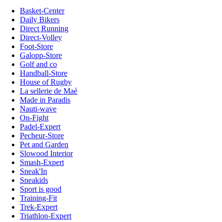
Basket-Center
Daily Bikers
Direct Running
Direct-Volley
Foot-Store
Galopp-Store
Golf and co
Handball-Store
House of Rugby
La sellerie de Maé
Made in Paradis
Nauti-wave
On-Fight
Padel-Expert
Pecheur-Store
Pet and Garden
Slowood Interior
Smash-Expert
Sneak'In
Sneakids
Sport is good
Training-Fit
Trek-Expert
Triathlon-Expert