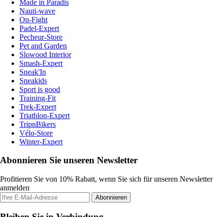
Made in Paradis
Nauti-wave
On-Fight
Padel-Expert
Pecheur-Store
Pet and Garden
Slowood Interior
Smash-Expert
Sneak'In
Sneakids
Sport is good
Training-Fit
Trek-Expert
Triathlon-Expert
TripnBikers
Vélo-Store
Winter-Expert
Abonnieren Sie unseren Newsletter
Profitieren Sie von 10% Rabatt, wenn Sie sich für unseren Newsletter
anmelden
Abonnieren
Bleiben Sie in Verbindung