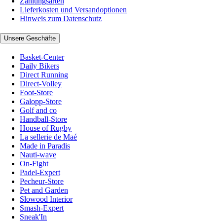
Zahlungsarten
Lieferkosten und Versandoptionen
Hinweis zum Datenschutz
Unsere Geschäfte
Basket-Center
Daily Bikers
Direct Running
Direct-Volley
Foot-Store
Galopp-Store
Golf and co
Handball-Store
House of Rugby
La sellerie de Maé
Made in Paradis
Nauti-wave
On-Fight
Padel-Expert
Pecheur-Store
Pet and Garden
Slowood Interior
Smash-Expert
Sneak'In