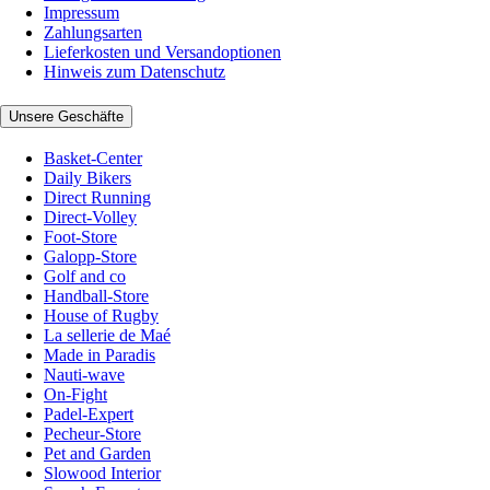
Impressum
Zahlungsarten
Lieferkosten und Versandoptionen
Hinweis zum Datenschutz
Unsere Geschäfte
Basket-Center
Daily Bikers
Direct Running
Direct-Volley
Foot-Store
Galopp-Store
Golf and co
Handball-Store
House of Rugby
La sellerie de Maé
Made in Paradis
Nauti-wave
On-Fight
Padel-Expert
Pecheur-Store
Pet and Garden
Slowood Interior