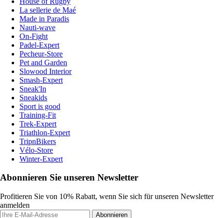
House of Rugby
La sellerie de Maé
Made in Paradis
Nauti-wave
On-Fight
Padel-Expert
Pecheur-Store
Pet and Garden
Slowood Interior
Smash-Expert
Sneak'In
Sneakids
Sport is good
Training-Fit
Trek-Expert
Triathlon-Expert
TripnBikers
Vélo-Store
Winter-Expert
Abonnieren Sie unseren Newsletter
Profitieren Sie von 10% Rabatt, wenn Sie sich für unseren Newsletter
anmelden
Abonnieren