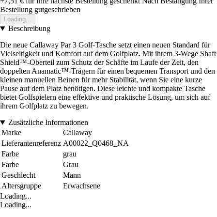
+7,51 €
für Ihre nächste Bestellung geschenkt
Nach Bestätigung Ihrer
Bestellung gutgeschrieben
Loading...
Beschreibung
Die neue Callaway Par 3 Golf-Tasche setzt einen neuen Standard für
Vielseitigkeit und Komfort auf dem Golfplatz. Mit ihrem 3-Wege Shaft
Shield™-Oberteil zum Schutz der Schäfte im Laufe der Zeit, den
doppelten Anamatic™-Trägern für einen bequemen Transport und den
kleinen manuellen Beinen für mehr Stabilität, wenn Sie eine kurze
Pause auf dem Platz benötigen. Diese leichte und kompakte Tasche
bietet Golfspielern eine effektive und praktische Lösung, um sich auf
ihrem Golfplatz zu bewegen.
Zusätzliche Informationen
Marke
Callaway
Lieferantenreferenz
A00022_Q0468_NA
Farbe
grau
Farbe
Grau
Geschlecht
Mann
Altersgruppe
Erwachsene
Loading...
Loading...