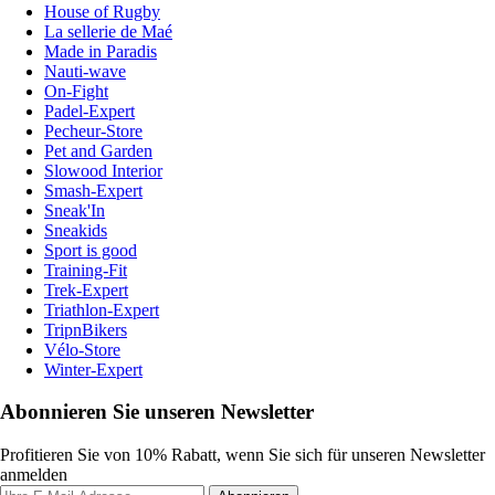
House of Rugby
La sellerie de Maé
Made in Paradis
Nauti-wave
On-Fight
Padel-Expert
Pecheur-Store
Pet and Garden
Slowood Interior
Smash-Expert
Sneak'In
Sneakids
Sport is good
Training-Fit
Trek-Expert
Triathlon-Expert
TripnBikers
Vélo-Store
Winter-Expert
Abonnieren Sie unseren Newsletter
Profitieren Sie von 10% Rabatt, wenn Sie sich für unseren Newsletter
anmelden