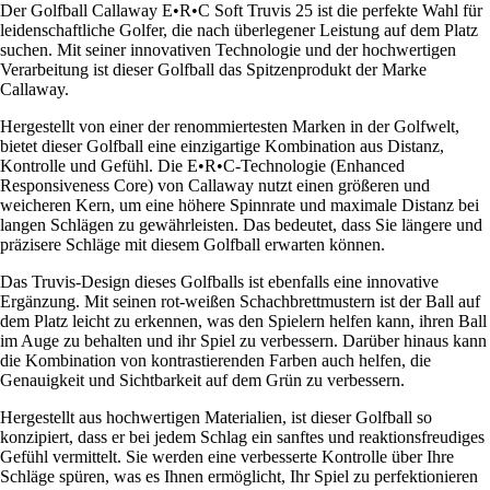
Der Golfball Callaway E•R•C Soft Truvis 25 ist die perfekte Wahl für
leidenschaftliche Golfer, die nach überlegener Leistung auf dem Platz
suchen. Mit seiner innovativen Technologie und der hochwertigen
Verarbeitung ist dieser Golfball das Spitzenprodukt der Marke
Callaway.
Hergestellt von einer der renommiertesten Marken in der Golfwelt,
bietet dieser Golfball eine einzigartige Kombination aus Distanz,
Kontrolle und Gefühl. Die E•R•C-Technologie (Enhanced
Responsiveness Core) von Callaway nutzt einen größeren und
weicheren Kern, um eine höhere Spinnrate und maximale Distanz bei
langen Schlägen zu gewährleisten. Das bedeutet, dass Sie längere und
präzisere Schläge mit diesem Golfball erwarten können.
Das Truvis-Design dieses Golfballs ist ebenfalls eine innovative
Ergänzung. Mit seinen rot-weißen Schachbrettmustern ist der Ball auf
dem Platz leicht zu erkennen, was den Spielern helfen kann, ihren Ball
im Auge zu behalten und ihr Spiel zu verbessern. Darüber hinaus kann
die Kombination von kontrastierenden Farben auch helfen, die
Genauigkeit und Sichtbarkeit auf dem Grün zu verbessern.
Hergestellt aus hochwertigen Materialien, ist dieser Golfball so
konzipiert, dass er bei jedem Schlag ein sanftes und reaktionsfreudiges
Gefühl vermittelt. Sie werden eine verbesserte Kontrolle über Ihre
Schläge spüren, was es Ihnen ermöglicht, Ihr Spiel zu perfektionieren