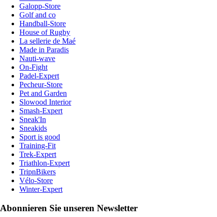
Galopp-Store
Golf and co
Handball-Store
House of Rugby
La sellerie de Maé
Made in Paradis
Nauti-wave
On-Fight
Padel-Expert
Pecheur-Store
Pet and Garden
Slowood Interior
Smash-Expert
Sneak'In
Sneakids
Sport is good
Training-Fit
Trek-Expert
Triathlon-Expert
TripnBikers
Vélo-Store
Winter-Expert
Abonnieren Sie unseren Newsletter