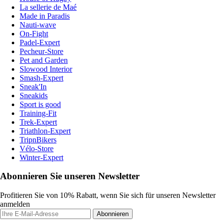
La sellerie de Maé
Made in Paradis
Nauti-wave
On-Fight
Padel-Expert
Pecheur-Store
Pet and Garden
Slowood Interior
Smash-Expert
Sneak'In
Sneakids
Sport is good
Training-Fit
Trek-Expert
Triathlon-Expert
TripnBikers
Vélo-Store
Winter-Expert
Abonnieren Sie unseren Newsletter
Profitieren Sie von 10% Rabatt, wenn Sie sich für unseren Newsletter
anmelden
Abonnieren