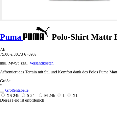
Puma
Polo-Shirt Mattr
Ab
75,00 €
30,73 €
-59%
inkl. MwSt. zzgl.
Versandkosten
Affrontiert das Terrain mit Stil und Komfort dank des Polos Puma Matt
Größe
*
Größentabelle
XS
24h
S
24h
M
24h
L
XL
Dieses Feld ist erforderlich