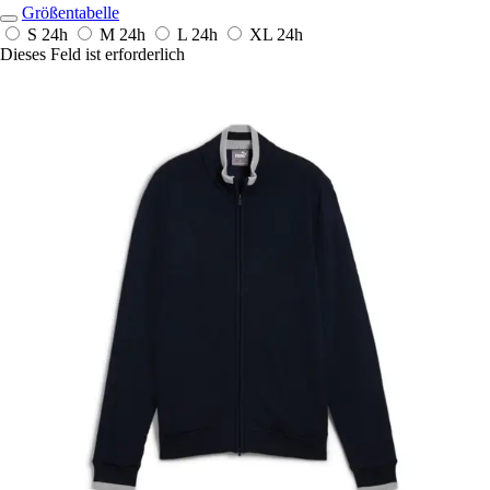
Größentabelle
S
24h
M
24h
L
24h
XL
24h
Dieses Feld ist erforderlich