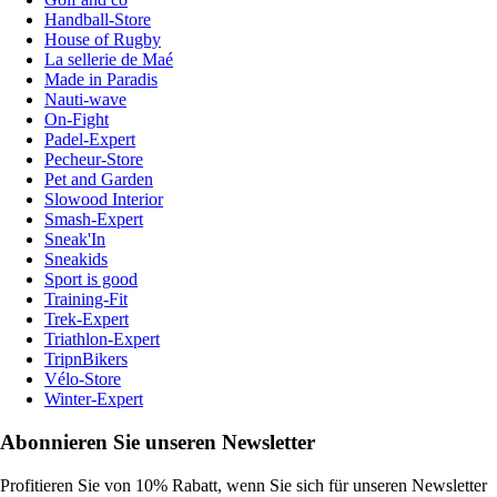
Handball-Store
House of Rugby
La sellerie de Maé
Made in Paradis
Nauti-wave
On-Fight
Padel-Expert
Pecheur-Store
Pet and Garden
Slowood Interior
Smash-Expert
Sneak'In
Sneakids
Sport is good
Training-Fit
Trek-Expert
Triathlon-Expert
TripnBikers
Vélo-Store
Winter-Expert
Abonnieren Sie unseren Newsletter
Profitieren Sie von 10% Rabatt, wenn Sie sich für unseren Newsletter