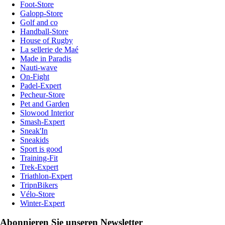
Foot-Store
Galopp-Store
Golf and co
Handball-Store
House of Rugby
La sellerie de Maé
Made in Paradis
Nauti-wave
On-Fight
Padel-Expert
Pecheur-Store
Pet and Garden
Slowood Interior
Smash-Expert
Sneak'In
Sneakids
Sport is good
Training-Fit
Trek-Expert
Triathlon-Expert
TripnBikers
Vélo-Store
Winter-Expert
Abonnieren Sie unseren Newsletter