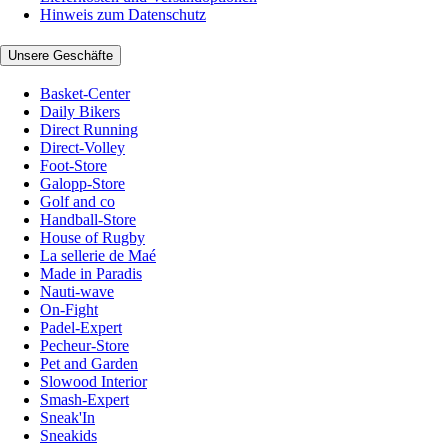
Hinweis zum Datenschutz
Unsere Geschäfte
Basket-Center
Daily Bikers
Direct Running
Direct-Volley
Foot-Store
Galopp-Store
Golf and co
Handball-Store
House of Rugby
La sellerie de Maé
Made in Paradis
Nauti-wave
On-Fight
Padel-Expert
Pecheur-Store
Pet and Garden
Slowood Interior
Smash-Expert
Sneak'In
Sneakids