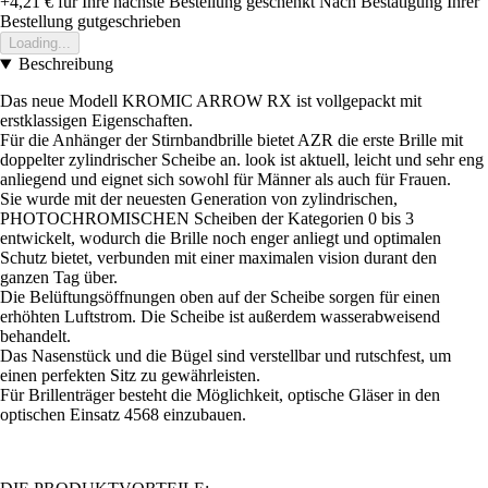
+4,21 €
für Ihre nächste Bestellung geschenkt
Nach Bestätigung Ihrer
Bestellung gutgeschrieben
Loading...
Beschreibung
Das neue Modell KROMIC ARROW RX ist vollgepackt mit
erstklassigen Eigenschaften.
Für die Anhänger der Stirnbandbrille bietet AZR die erste Brille mit
doppelter zylindrischer Scheibe an. look ist aktuell, leicht und sehr eng
anliegend und eignet sich sowohl für Männer als auch für Frauen.
Sie wurde mit der neuesten Generation von zylindrischen,
PHOTOCHROMISCHEN Scheiben der Kategorien 0 bis 3
entwickelt, wodurch die Brille noch enger anliegt und optimalen
Schutz bietet, verbunden mit einer maximalen vision durant den
ganzen Tag über.
Die Belüftungsöffnungen oben auf der Scheibe sorgen für einen
erhöhten Luftstrom. Die Scheibe ist außerdem wasserabweisend
behandelt.
Das Nasenstück und die Bügel sind verstellbar und rutschfest, um
einen perfekten Sitz zu gewährleisten.
Für Brillenträger besteht die Möglichkeit, optische Gläser in den
optischen Einsatz 4568 einzubauen.