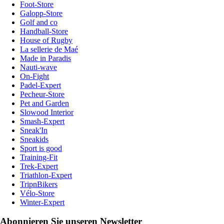
Foot-Store
Galopp-Store
Golf and co
Handball-Store
House of Rugby
La sellerie de Maé
Made in Paradis
Nauti-wave
On-Fight
Padel-Expert
Pecheur-Store
Pet and Garden
Slowood Interior
Smash-Expert
Sneak'In
Sneakids
Sport is good
Training-Fit
Trek-Expert
Triathlon-Expert
TripnBikers
Vélo-Store
Winter-Expert
Abonnieren Sie unseren Newsletter