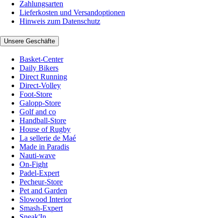
Zahlungsarten
Lieferkosten und Versandoptionen
Hinweis zum Datenschutz
Unsere Geschäfte
Basket-Center
Daily Bikers
Direct Running
Direct-Volley
Foot-Store
Galopp-Store
Golf and co
Handball-Store
House of Rugby
La sellerie de Maé
Made in Paradis
Nauti-wave
On-Fight
Padel-Expert
Pecheur-Store
Pet and Garden
Slowood Interior
Smash-Expert
Sneak'In