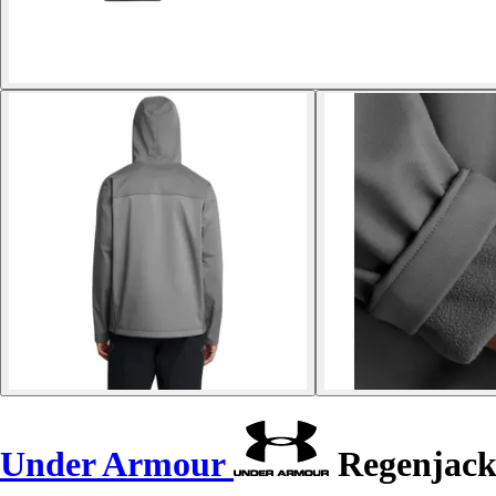
Under Armour
Regenjacke