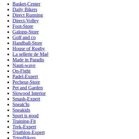
Basket-Center
Daily Bikers
Direct Running
Direct-Volley
Foot-Store
Galopp-Store
Golf and co
Handball-Store
House of Rugby
La sellerie de Maé
Made in Paradis
Nauti-wave
On-Fight
Padel-Expert
Pecheur-Store
Pet and Garden
Slowood Interior
Smash-Expert
Sneak'In
Sneakids
Sport is good
Training-Fit
Trek-Expert
Triathlon-Expert
TripnBikers