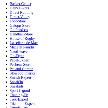
Basket-Center
Daily Bikers
Direct Running
Direct-Volley
Foot-Store
Galopp-Store
Golf and co
Handball-Store
House of Rugby
La sellerie de Maé
Made in Paradis
Nauti-wave
On-Fight
Padel-Expert
Pecheur-Store
Pet and Garden
Slowood Interior
Smash-Expert
Sneak'In
Sneakids
Sport is good
Training-Fit
Trek-Expert
Triathlon-Expert
TripnBikers