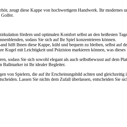
ehör, zeugt diese Kappe von hochwertigem Handwerk. Ihr modernes und
 Golfer.
tzirkulation fördern und optimalen Komfort selbst an den heißesten Tage
onnenblenden, sodass Sie sich auf Ihr Spiel konzentrieren können.
nd hilft Ihnen diese Kappe, kühl und bequem zu bleiben, selbst auf d
Ihre Kugel mit Leichtigkeit und Präzision markieren können, was dieses
eren, sodass Sie sich sowohl elegant als auch selbstbewusst auf dem Pl
Ballmarker ist Ihr idealer Begleiter.
gen von Spielern, die auf ihr Erscheinungsbild achten und gleichzeitig
ntscheiden. Lassen Sie nichts dem Zufall überlassen, entscheiden Sie s