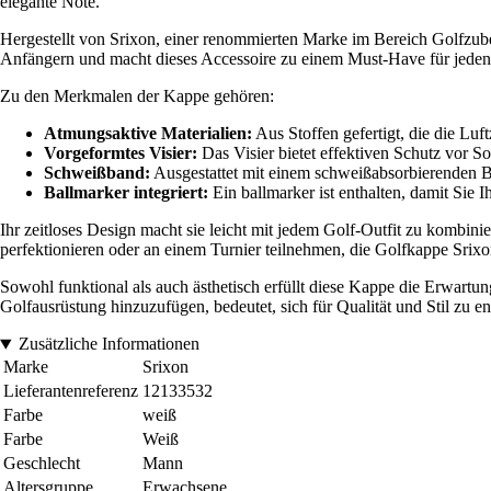
elegante Note.
Hergestellt von Srixon, einer renommierten Marke im Bereich Golfzub
Anfängern und macht dieses Accessoire zu einem Must-Have für jeden
Zu den Merkmalen der Kappe gehören:
Atmungsaktive Materialien:
Aus Stoffen gefertigt, die die Luf
Vorgeformtes Visier:
Das Visier bietet effektiven Schutz vor S
Schweißband:
Ausgestattet mit einem schweißabsorbierenden Ba
Ballmarker integriert:
Ein ballmarker ist enthalten, damit Sie 
Ihr zeitloses Design macht sie leicht mit jedem Golf-Outfit zu kombini
perfektionieren oder an einem Turnier teilnehmen, die Golfkappe Srixon 
Sowohl funktional als auch ästhetisch erfüllt diese Kappe die Erwartun
Golfausrüstung hinzuzufügen, bedeutet, sich für Qualität und Stil zu e
Zusätzliche Informationen
Marke
Srixon
Lieferantenreferenz
12133532
Farbe
weiß
Farbe
Weiß
Geschlecht
Mann
Altersgruppe
Erwachsene