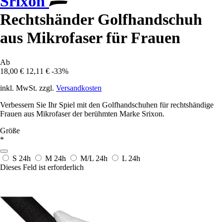
Srixon
Rechtshänder Golfhandschuh
aus Mikrofaser für Frauen
Ab
18,00 €
12,11 €
-33%
inkl. MwSt. zzgl.
Versandkosten
Verbessern Sie Ihr Spiel mit den Golfhandschuhen für rechtshändige
Frauen aus Mikrofaser der berühmten Marke Srixon.
Größe
*
S
24h
M
24h
M/L
24h
L
24h
Dieses Feld ist erforderlich