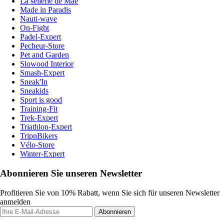
La sellerie de Maé
Made in Paradis
Nauti-wave
On-Fight
Padel-Expert
Pecheur-Store
Pet and Garden
Slowood Interior
Smash-Expert
Sneak'In
Sneakids
Sport is good
Training-Fit
Trek-Expert
Triathlon-Expert
TripnBikers
Vélo-Store
Winter-Expert
Abonnieren Sie unseren Newsletter
Profitieren Sie von 10% Rabatt, wenn Sie sich für unseren Newsletter
anmelden
Abonnieren