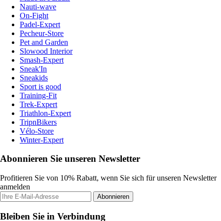
Nauti-wave
On-Fight
Padel-Expert
Pecheur-Store
Pet and Garden
Slowood Interior
Smash-Expert
Sneak'In
Sneakids
Sport is good
Training-Fit
Trek-Expert
Triathlon-Expert
TripnBikers
Vélo-Store
Winter-Expert
Abonnieren Sie unseren Newsletter
Profitieren Sie von 10% Rabatt, wenn Sie sich für unseren Newsletter
anmelden
Abonnieren
Bleiben Sie in Verbindung